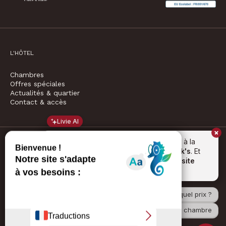
L'HÔTEL
Chambres
Offres spéciales
Actualités & quartier
Contact & accès
Livie AI
Bonjour, je suis
Livie
. Je peux répondre à la
plupart de vos questions sur l’hôtel
Jack's
. Et
CONTACT
surtout, n’oubliez pas, le
prix sur notre site
officiel
est
toujours le moins cher
! 😁
info@jacks-hotel.com
+33 (0)1 45 85 17 34
19 avenue Stephen Pichon, 75013 Paris
Proposez-vous le petit déjeuner et à quel prix ?
Je veux réserver une chambre