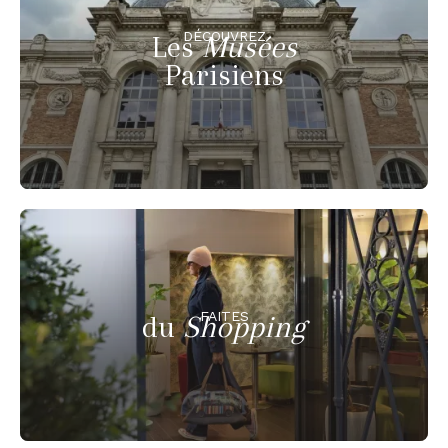
DÉCOUVREZ
Les
Musées
Parisiens
FAITES
du
Shopping