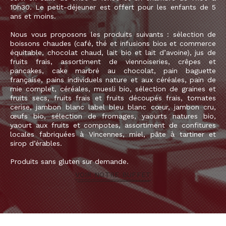
10h30. Le petit-déjeuner est offert pour les enfants de 5
ans et moins.
Nous vous proposons les produits suivants : sélection de
boissons chaudes (café, thé et infusions bios et commerce
équitable, chocolat chaud, lait bio et lait d’avoine), jus de
fruits frais, assortiment de viennoiseries, crêpes et
pancakes, cake marbré au chocolat, pain baguette
française, pains individuels nature et aux céréales, pain de
mie complet, céréales, muesli bio, sélection de graines et
fruits secs, fruits frais et fruits découpés frais, tomates
cerise, jambon blanc label bleu blanc cœur, jambon cru,
œufs bio, sélection de fromages, yaourts natures bio,
yaourt aux fruits et compotes, assortiment de confitures
locales fabriquées à Vincennes, miel, pâte à tartiner et
sirop d’érables.
Produits sans gluten sur demande.
VOIR NOTRE BUFFET