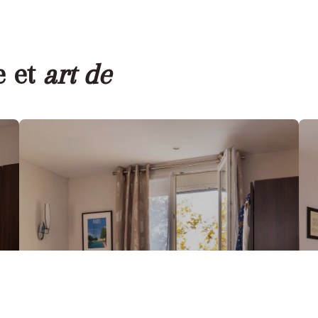
 et
art de
Chambre Double
2
2 PERSONNES
-
12
M
VOIR LA CHAMBRE
Standard