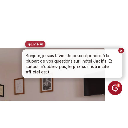
Livie AI
Bonjour, je suis
Livie
. Je peux répondre à la
plupart de vos questions sur l’hôtel
Jack's
. Et
surtout, n’oubliez pas, le
prix sur notre site
officiel
est
toujours le moins cher
! 😁
Proposez-vous le petit déjeuner et à quel prix ?
Je veux réserver une chambre
1
Chambre Single
2
1 PERSONNE
-
11
M
VOIR LA CHAMBRE
Jean Genet