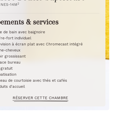
2
NNES
-
14
M
ements & services
le de bain avec baignoire
re-fort individuel
évision à écran plat avec Chromecast intégré
he-cheveux
oir grossissant
ace bureau
 gratuit
atisation
teau de courtoisie avec thés et cafés
uits d'accueil
RÉSERVER CETTE CHAMBRE