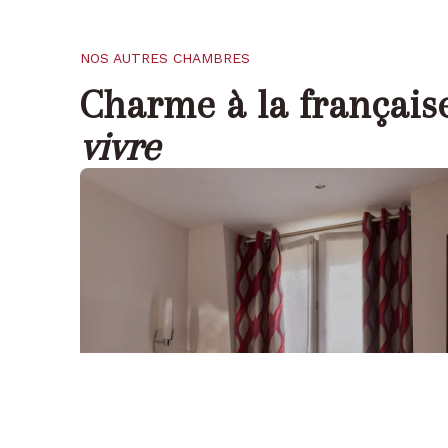
NOS AUTRES CHAMBRES
Charme à la française
vivre
Chambre Single
2
1 PERSONNE
-
11
M
VOIR LA CHAMBRE
Standard