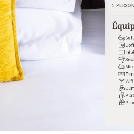
2 PERSO
Équip
Sal
Coff
Tél
Sèc
Mir
Esp
Wifi
Clim
Pla
Prod